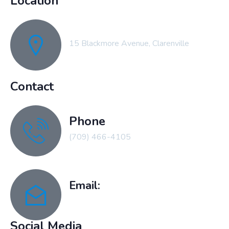
Location
15 Blackmore Avenue, Clarenville
Contact
Phone
(709) 466-4105
Email:
recreation@clarenville.ca
Social Media